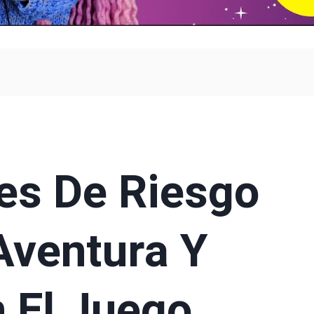
es De Riesgo
Aventura Y
 El Juego