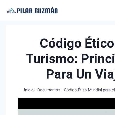
Saltar
al
contenido
Código Ético
Turismo: Princ
Para Un Via
Inicio
-
Documentos
-
Código Ético Mundial para e