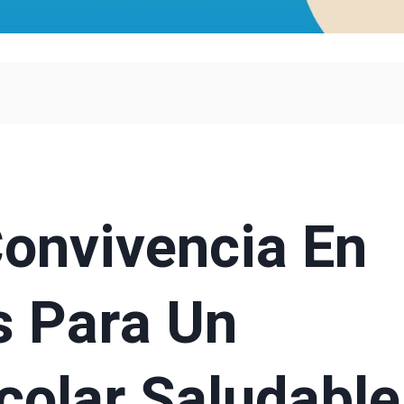
onvivencia En
s Para Un
colar Saludable