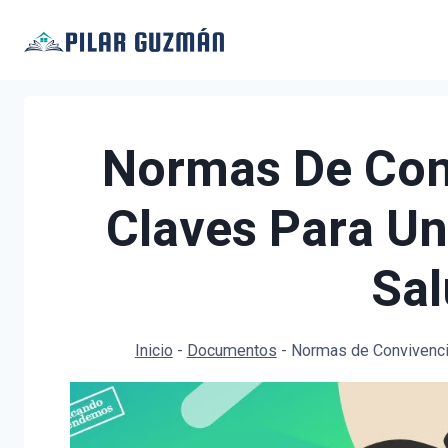
Saltar
al
contenido
Normas De Conv
Claves Para Un
Sal
Inicio
-
Documentos
-
Normas de Convivencia