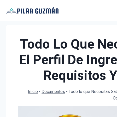
Saltar
al
contenido
Todo Lo Que Nec
El Perfil De Ing
Requisitos 
Inicio
-
Documentos
-
Todo lo que Necesitas Sabe
Op