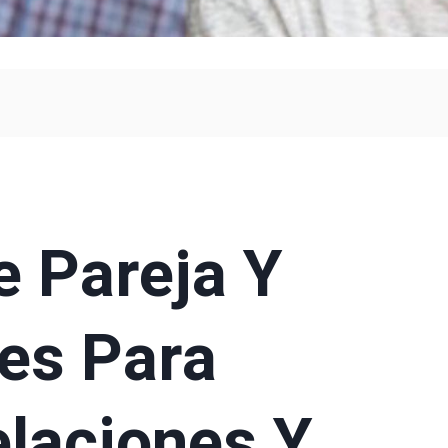
e Pareja Y
ves Para
elaciones Y