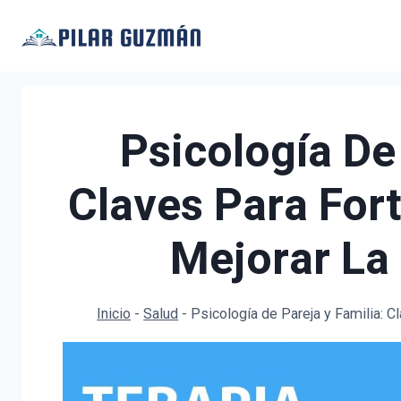
Saltar
al
contenido
Psicología De
Claves Para For
Mejorar La
Inicio
-
Salud
-
Psicología de Pareja y Familia: C