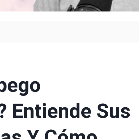
Apego
? Entiende Sus
cas Y Cómo