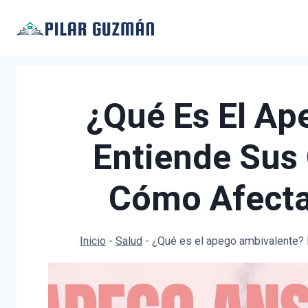
Saltar
al
contenido
¿Qué Es El Ap
Entiende Sus 
Cómo Afecta
Inicio
-
Salud
-
¿Qué es el apego ambivalente? E