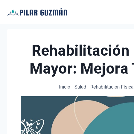
Saltar
al
contenido
Rehabilitación 
Mayor: Mejora 
Inicio
-
Salud
-
Rehabilitación Físic