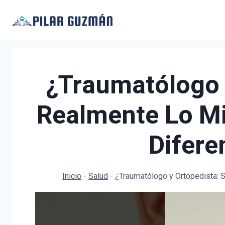
Saltar
al
contenido
¿Traumatólogo 
Realmente Lo M
Difere
Inicio
-
Salud
-
¿Traumatólogo y Ortopedista: 