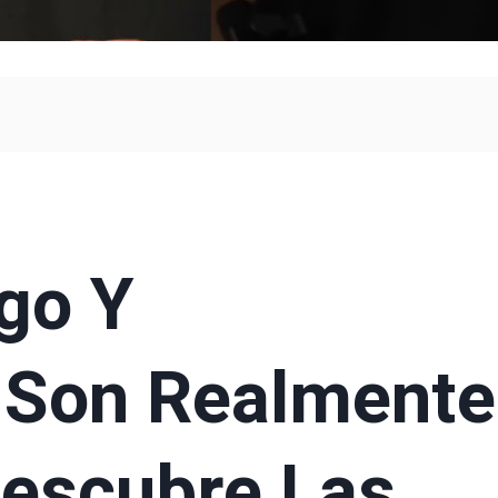
go Y
: Son Realmente
escubre Las