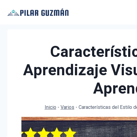
Saltar
al
contenido
Característi
Aprendizaje Vis
Apren
Inicio
-
Varios
-
Características del Estilo