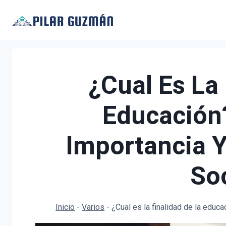
Saltar
al
contenido
¿Cual Es La
Educación
Importancia Y
So
Inicio
-
Varios
-
¿Cual es la finalidad de la educ