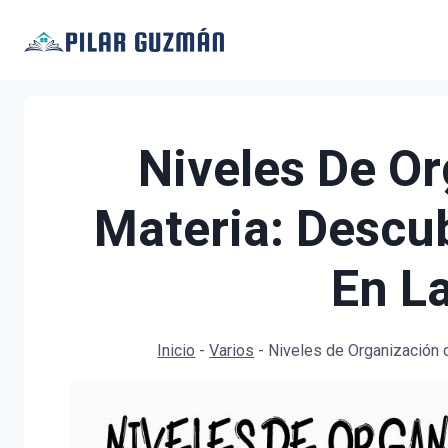
Saltar
al
contenido
Niveles De Or
Materia: Descu
En L
Inicio
-
Varios
-
Niveles de Organización d