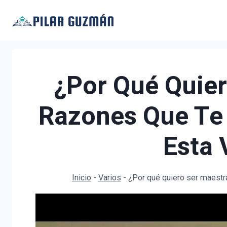
Saltar
al
contenido
¿Por Qué Quier
Razones Que Te 
Esta 
Inicio
-
Varios
-
¿Por qué quiero ser maestra