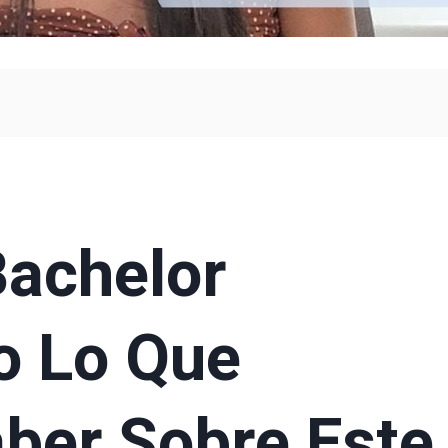
Bachelor
o Lo Que
ber Sobre Este