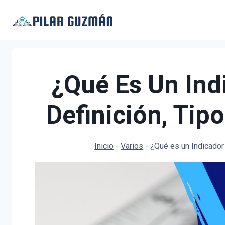
Saltar
al
contenido
¿Qué Es Un Ind
Definición, Tip
Inicio
-
Varios
-
¿Qué es un Indicador