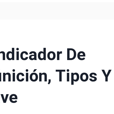
ndicador De
inición, Tipos Y
ave